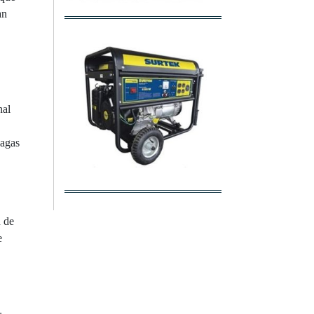
an
nal
nagas
n de
e