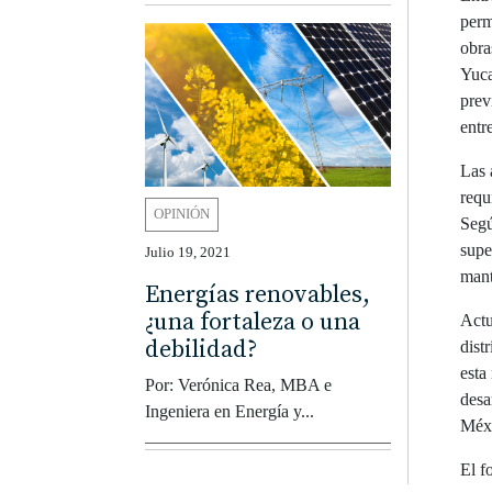
perm
obra
Yuca
prev
entr
Las 
requ
OPINIÓN
Segú
supe
Julio 19, 2021
mant
Energías renovables,
¿una fortaleza o una
Actu
debilidad?
dist
esta
Por: Verónica Rea, MBA e
desa
Ingeniera en Energía y...
Méx
El f