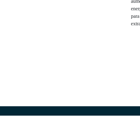
aume
ener
para
extr
NUESTRA IDENTIDAD
Energía a Pulso es un espacio digital de publicac