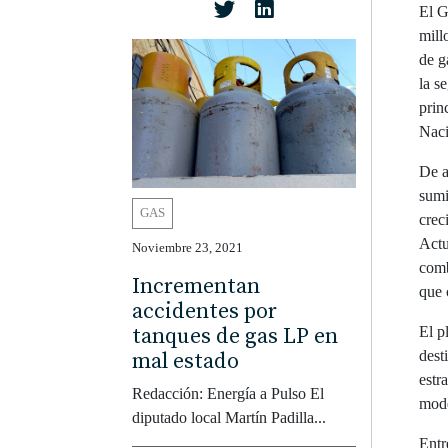
El G
mill
de g
la s
prin
Naci
De a
sumi
GAS
crec
Actu
Noviembre 23, 2021
comb
Incrementan
que 
accidentes por
El p
tanques de gas LP en
dest
mal estado
estr
Redacción: Energía a Pulso El
mode
diputado local Martín Padilla...
Entr