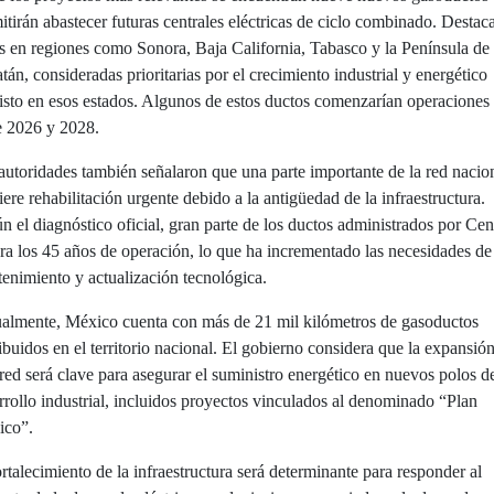
itirán abastecer futuras centrales eléctricas de ciclo combinado. Destac
s en regiones como Sonora, Baja California, Tabasco y la Península de
tán, consideradas prioritarias por el crecimiento industrial y energético
isto en esos estados. Algunos de estos ductos comenzarían operaciones
e 2026 y 2028.
autoridades también señalaron que una parte importante de la red nacio
iere rehabilitación urgente debido a la antigüedad de la infraestructura.
n el diagnóstico oficial, gran parte de los ductos administrados por Ce
ra los 45 años de operación, lo que ha incrementado las necesidades de
enimiento y actualización tecnológica.
almente, México cuenta con más de 21 mil kilómetros de gasoductos
ribuidos en el territorio nacional. El gobierno considera que la expansió
 red será clave para asegurar el suministro energético en nuevos polos d
rrollo industrial, incluidos proyectos vinculados al denominado “Plan
ico”.
ortalecimiento de la infraestructura será determinante para responder al