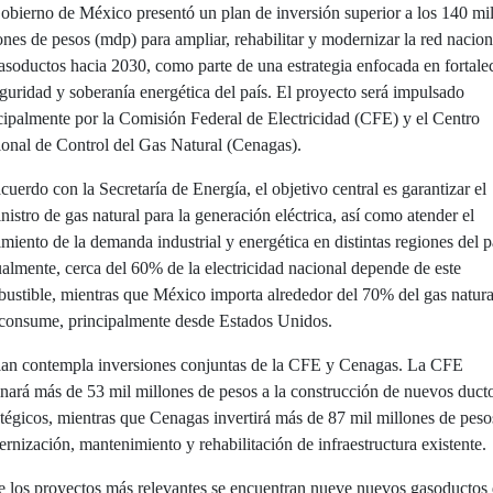
obierno de México presentó un plan de inversión superior a los 140 mi
ones de pesos (mdp) para ampliar, rehabilitar y modernizar la red nacion
asoductos hacia 2030, como parte de una estrategia enfocada en fortale
eguridad y soberanía energética del país. El proyecto será impulsado
cipalmente por la Comisión Federal de Electricidad (CFE) y el Centro
onal de Control del Gas Natural (Cenagas).
cuerdo con la Secretaría de Energía, el objetivo central es garantizar el
nistro de gas natural para la generación eléctrica, así como atender el
imiento de la demanda industrial y energética en distintas regiones del p
almente, cerca del 60% de la electricidad nacional depende de este
ustible, mientras que México importa alrededor del 70% del gas natura
consume, principalmente desde Estados Unidos.
lan contempla inversiones conjuntas de la CFE y Cenagas. La CFE
inará más de 53 mil millones de pesos a la construcción de nuevos duct
atégicos, mientras que Cenagas invertirá más de 87 mil millones de peso
rnización, mantenimiento y rehabilitación de infraestructura existente.
e los proyectos más relevantes se encuentran nueve nuevos gasoductos