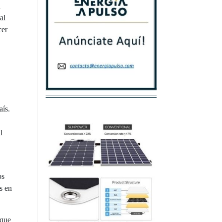
l
al
cer
aís.
l
os
s en
 que