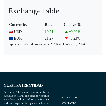
Exchange table
Currencies
Rate
Change %
USD
19.51
+0.06
%
EUR
21.27
–0.23
%
Tipos de cambio de moneda en
MXN
a October 10, 2024
NUESTRA IDENTIDAD
Energía a Pulso es un espacio digital de
publicación diaria, que tiene por objetivo
PUBLICIDAD
identificar, analizar, informar, difundir y
abrir un espacio de opinión sobre los
CONTACTO