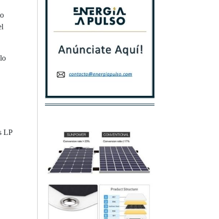
to
el
lo
s LP