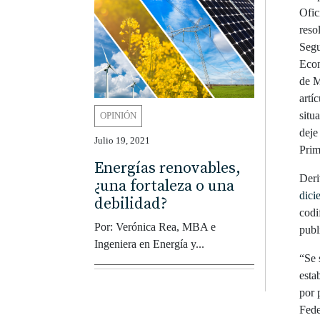
Ofic
reso
Segu
Econ
de M
artí
situ
OPINIÓN
deje
Julio 19, 2021
Prim
Energías renovables,
Deri
¿una fortaleza o una
dici
debilidad?
codi
Por: Verónica Rea, MBA e
publ
Ingeniera en Energía y...
“Se 
esta
por 
Fede