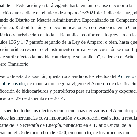
ial de la Federación y estará vigente hasta en tanto cause ejecutoria la
lución que se dicte en el juicio de amparo 16/2021 del índice del Juzga
ndo de Distrito en Materia Administrativa Especializado en Competenc
ómica, Radiodifusión y Telecomunicaciones, con residencia en la Ciu
éxico y jurisdicción en toda la República, conforme a lo previsto en lo
culos 136 y 147 párrafo segundo de la Ley de Amparo; o bien, hasta que
ación jurídica respecto del instrumento normativo en cuestión se modifi
 de surtir efectos la medida cautelar que se publicita”, se lee en el Artícu
ero Transitorio.
vado de esta disposición, quedan suspendidos los efectos del
Acuerdo 
embre pasado,
de manera que seguirá vigente el Acuerdo de clasificació
ficación de hidrocarburos y petrolíferos para su importación y exportac
icado el 29 de diciembre de 2014.
suspenden todos los efectos y consecuencias derivados del Acuerdo qu
blece las mercancías cuya importación y exportación está sujeta a regul
parte de la Secretaría de Energía, publicado en el Diario Oficial de la
ración el 26 de diciembre de 2020, en concreto, de los artículos que