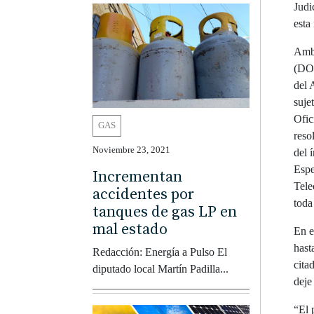
Judi
esta
Amba
(DOF
del 
suje
Ofic
GAS
reso
Noviembre 23, 2021
del 
Espe
Incrementan
Tele
accidentes por
toda
tanques de gas LP en
mal estado
En e
hast
Redacción: Energía a Pulso El
cita
diputado local Martín Padilla...
deje
“El 