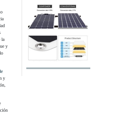
do
ia
dad
s
 la
que y
lo
de
n y
ión,
e
ación