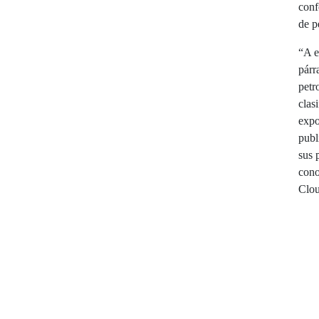
conf
de p
“A e
párr
petr
clas
expo
publ
sus 
cono
Clou