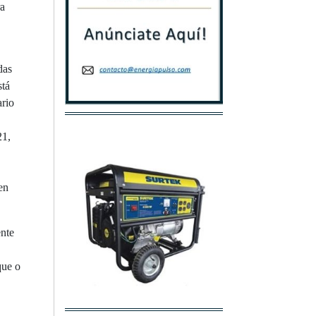
ra
das
stá
ario
21,
en
ente
que o